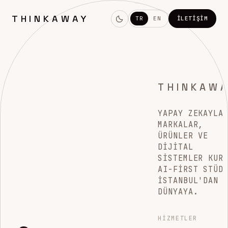
THINKAWAY
TR
EN
İLETIŞIM
THINKAW
YAPAY ZEKAYLA
MARKALAR,
ÜRÜNLER VE
DIJITAL
SISTEMLER KUR
AI-FIRST STÜD
İSTANBUL'DAN
DÜNYAYA.
HIZMETLER