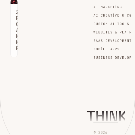
AI MARKETING
2026
AI CREATIVE & CGI
PAZARLAMA
OTOMASYONU
CUSTOM AI TOOLS
ARAÇLARI
WEBSITES & PLATFO
KAPSAMLI
SAAS DEVELOPMENT
KARŞILAŞTIRMA
REHBERI
MOBILE APPS
BUSINESS DEVELOPM
THINK
© 2026