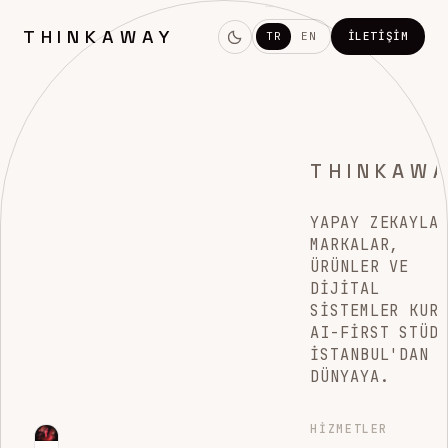
THINKAWAY
TR
EN
İLETIŞIM
THINKAW
YAPAY ZEKAYLA
MARKALAR,
ÜRÜNLER VE
DIJITAL
SISTEMLER KUR
AI-FIRST STÜD
İSTANBUL'DAN
DÜNYAYA.
HIZMETLER