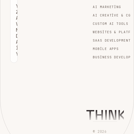
YAPAY
AI MARKETING
ZEKA
AI CREATIVE & CGI
ARAMALARINDA
VAR
CUSTOM AI TOOLS
MISINIZ?
WEBSITES & PLATFO
DIJITAL
SAAS DEVELOPMENT
AYAK
İZINIZI
MOBILE APPS
YÖNETIN
BUSINESS DEVELOPM
THINK
© 2026