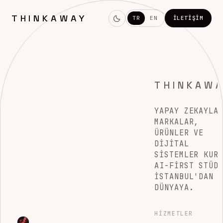
THINKAWAY
TR
EN
İLETIŞIM
THINKAW
YAPAY ZEKAYLA
MARKALAR,
ÜRÜNLER VE
DIJITAL
SISTEMLER KUR
AI-FIRST STÜD
İSTANBUL'DAN
DÜNYAYA.
HIZMETLER