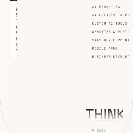
AI MARKETING
WEB
SITESI
AI CREATIVE & CGI
TRAFIK
CUSTOM AI TOOLS
ANALIZI:
VERILERI
WEBSITES & PLATFO
BÜYÜMEYE
SAAS DEVELOPMENT
DÖNÜŞTÜRME
MOBILE APPS
YOLLARI
BUSINESS DEVELOPM
THINK
© 2026