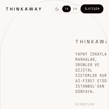
THINKAWAY
TR
EN
İLETIŞIM
THINKAW
YAPAY ZEKAYLA
MARKALAR,
ÜRÜNLER VE
DIJITAL
SISTEMLER KUR
AI-FIRST STÜD
İSTANBUL'DAN
DÜNYAYA.
HIZMETLER