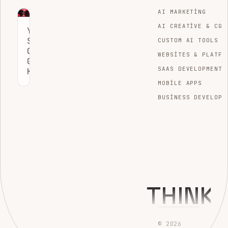
AI MARKETING
AI CREATIVE & CGI
YENI
SEO:
CUSTOM AI TOOLS
CHATGPT’YE
WEBSITES & PLATFO
GIREN
SAAS DEVELOPMENT
KAZANIYOR
MOBILE APPS
BUSINESS DEVELOPM
THINK
© 2026