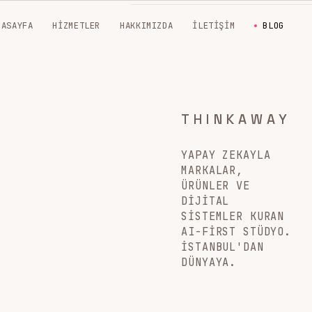
NASAYFA
HIZMETLER
HAKKIMIZDA
İLETIŞIM
BLOG
THINKAWAY
YAPAY ZEKAYLA
MARKALAR,
ÜRÜNLER VE
DIJITAL
SISTEMLER KURAN
AI-FIRST STÜDYO.
İSTANBUL'DAN
DÜNYAYA.