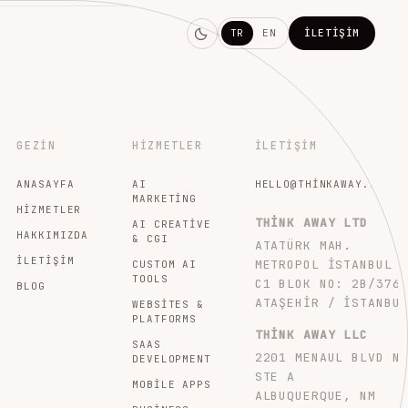
TR
EN
İLETIŞIM
GEZIN
HIZMETLER
İLETIŞIM
ANASAYFA
AI
HELLO@THINKAWAY.STUDI
MARKETING
HIZMETLER
THINK AWAY LTD
AI CREATIVE
HAKKIMIZDA
& CGI
ATATÜRK MAH.
İLETIŞIM
METROPOL İSTANBUL
CUSTOM AI
TOOLS
C1 BLOK NO: 2B/376
BLOG
ATAŞEHIR / İSTANBU
WEBSITES &
PLATFORMS
THINK AWAY LLC
SAAS
2201 MENAUL BLVD N
DEVELOPMENT
STE A
MOBILE APPS
ALBUQUERQUE, NM