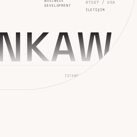
BUSINESS
87107 / USA
DEVELOPMENT
İLETIŞIM
INKAW
ISTANBUL → WORLDWIDE