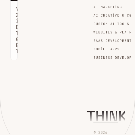
AI MARKETING
YAPAY
ZEKA
AI CREATIVE & CGI
ILE
CUSTOM AI TOOLS
DOLANDIRICILIK
TESPITI:
WEBSITES & PLATFO
GÜVENLI
SAAS DEVELOPMENT
E-
MOBILE APPS
TICARET
BUSINESS DEVELOPM
THINK
© 2026