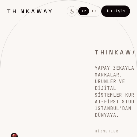
THINKAWAY
TR
EN
İLETIŞIM
THINKAW
YAPAY ZEKAYLA
MARKALAR,
ÜRÜNLER VE
DIJITAL
SISTEMLER KUR
AI-FIRST STÜD
İSTANBUL'DAN
DÜNYAYA.
HIZMETLER