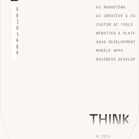
AI MARKETING
PAZARLAMA
EKIPLERI
AI CREATIVE & CGI
İÇIN
CUSTOM AI TOOLS
PROJE
YÖNETIMI:
WEBSITES & PLATFO
KAMPANYA
SAAS DEVELOPMENT
BAŞARI
MOBILE APPS
REHBERI
BUSINESS DEVELOPM
THINK
© 2026