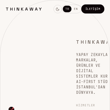
THINKAWAY
TR
EN
İLETIŞIM
THINKAW
YAPAY ZEKAYLA
MARKALAR,
ÜRÜNLER VE
DIJITAL
SISTEMLER KUR
AI-FIRST STÜD
İSTANBUL'DAN
DÜNYAYA.
HIZMETLER