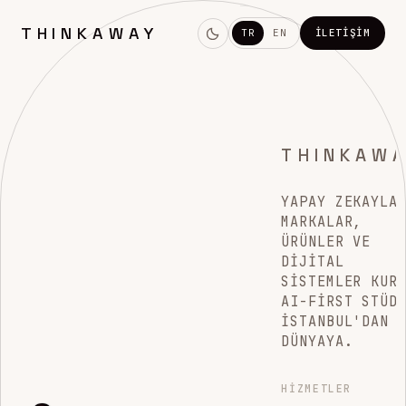
THINKAWAY
TR
EN
İLETIŞIM
THINKAW
YAPAY ZEKAYLA
MARKALAR,
ÜRÜNLER VE
DIJITAL
SISTEMLER KUR
AI-FIRST STÜD
İSTANBUL'DAN
DÜNYAYA.
HIZMETLER