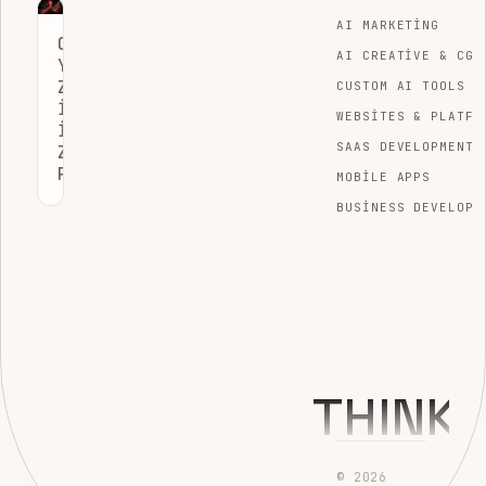
AI MARKETING
OPTIMIZASYON
AI CREATIVE & CGI
YAPAY
ZEKASI
CUSTOM AI TOOLS
ILE
WEBSITES & PLATFO
İŞLETMELERDE
SAAS DEVELOPMENT
ZIRVE
PERFORMANS
MOBILE APPS
BUSINESS DEVELOPM
THINK
© 2026