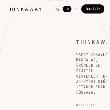
THINKAWAY
TR
EN
İLETIŞIM
THINKAW
YAPAY ZEKAYLA
MARKALAR,
ÜRÜNLER VE
DIJITAL
SISTEMLER KUR
AI-FIRST STÜD
İSTANBUL'DAN
DÜNYAYA.
HIZMETLER