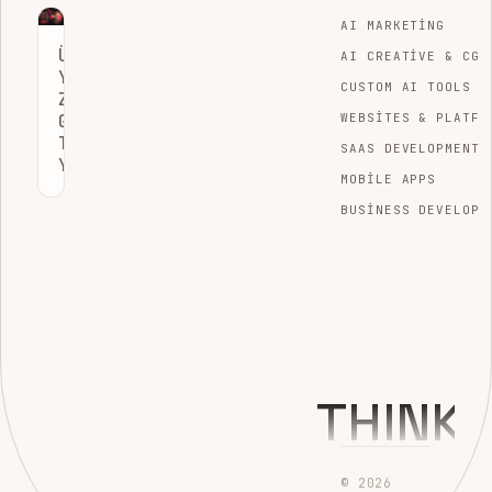
AI MARKETING
ÜRÜNLERINIZI
AI CREATIVE & CGI
YAPAY
CUSTOM AI TOOLS
ZEKAYA
GÖSTERMENIN
WEBSITES & PLATFO
TEK
SAAS DEVELOPMENT
YOLU
MOBILE APPS
BUSINESS DEVELOPM
THINK
© 2026