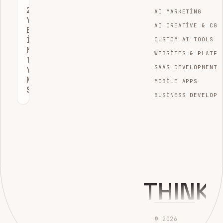
2026
AI MARKETING
YILINDA
AI CREATIVE & CGI
EN
İYI
CUSTOM AI TOOLS
MARKA
WEBSITES & PLATFO
TAKIP
SAAS DEVELOPMENT
YAZILIMI
NASIL
MOBILE APPS
SEÇILMELIDIR?
BUSINESS DEVELOPM
THINK
© 2026