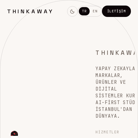
THINKAWAY
TR
EN
İLETIŞIM
THINKAW
YAPAY ZEKAYLA
MARKALAR,
ÜRÜNLER VE
DIJITAL
SISTEMLER KUR
AI-FIRST STÜD
İSTANBUL'DAN
DÜNYAYA.
HIZMETLER