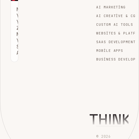
AI MARKETING
MÜŞTERI
YOLCULUĞUNDA
AI CREATIVE & CGI
YAPAY
CUSTOM AI TOOLS
ZEKA:
NBE
WEBSITES & PLATFO
YAKLAŞIMIYLA
SAAS DEVELOPMENT
SATIŞLARI
MOBILE APPS
ARTIRIN
BUSINESS DEVELOPM
THINK
© 2026