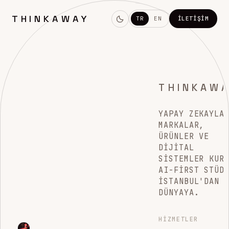
THINKAWAY
TR
EN
İLETIŞIM
THINKAW
YAPAY ZEKAYLA
MARKALAR,
ÜRÜNLER VE
DIJITAL
SISTEMLER KUR
AI-FIRST STÜD
İSTANBUL'DAN
DÜNYAYA.
HIZMETLER