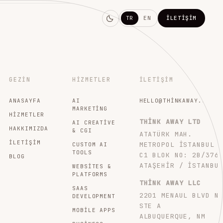
TR
EN
İLETIŞIM
GEZIN
HIZMETLER
İLETIŞIM
ANASAYFA
AI
HELLO@THINKAWAY.STUDI
MARKETING
HIZMETLER
THINK AWAY LTD
AI CREATIVE
HAKKIMIZDA
& CGI
ATATÜRK MAH.
İLETIŞIM
METROPOL İSTANBUL
CUSTOM AI
TOOLS
C1 BLOK NO: 2B/376
BLOG
ATAŞEHIR / İSTANBU
WEBSITES &
PLATFORMS
THINK AWAY LLC
SAAS
2201 MENAUL BLVD N
DEVELOPMENT
STE A
MOBILE APPS
ALBUQUERQUE, NM