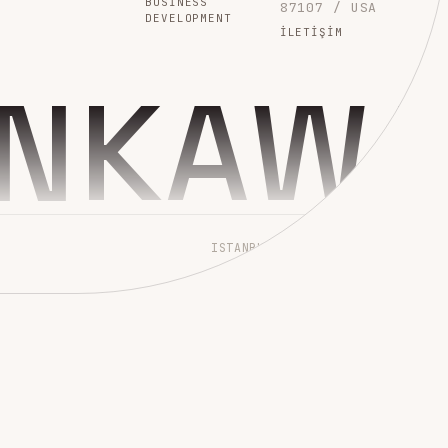
BUSINESS
87107 / USA
DEVELOPMENT
İLETIŞIM
INKAW
ISTANBUL → WORLDWIDE