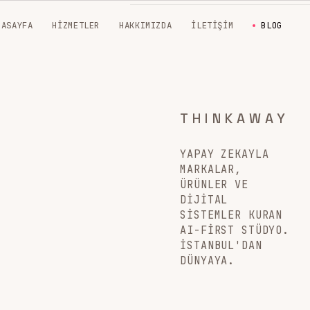
NASAYFA
HIZMETLER
HAKKIMIZDA
İLETIŞIM
BLOG
THINKAWAY
YAPAY ZEKAYLA
MARKALAR,
ÜRÜNLER VE
DIJITAL
SISTEMLER KURAN
AI-FIRST STÜDYO.
İSTANBUL'DAN
DÜNYAYA.