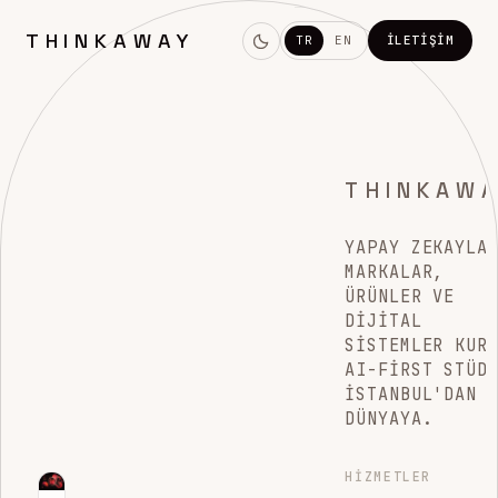
THINKAWAY
TR
EN
İLETIŞIM
THINKAW
YAPAY ZEKAYLA
MARKALAR,
ÜRÜNLER VE
DIJITAL
SISTEMLER KUR
AI-FIRST STÜD
İSTANBUL'DAN
DÜNYAYA.
HIZMETLER