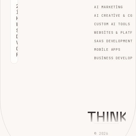
2026
AI MARKETING
İÇIN
AI CREATIVE & CGI
KAPSAMLI
WEB
CUSTOM AI TOOLS
SITESI
WEBSITES & PLATFO
DENETIM
SAAS DEVELOPMENT
VE
OPTIMIZASYON
MOBILE APPS
REHBERI
BUSINESS DEVELOPM
THINK
© 2026