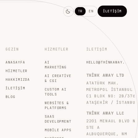
TR
EN
İLETIŞIM
GEZIN
HIZMETLER
İLETIŞIM
ANASAYFA
AI
HELLO@THINKAWAY.STUDI
MARKETING
HIZMETLER
THINK AWAY LTD
AI CREATIVE
HAKKIMIZDA
& CGI
ATATÜRK MAH.
İLETIŞIM
METROPOL İSTANBUL
CUSTOM AI
TOOLS
C1 BLOK NO: 2B/376
BLOG
ATAŞEHIR / İSTANBU
WEBSITES &
PLATFORMS
THINK AWAY LLC
SAAS
2201 MENAUL BLVD N
DEVELOPMENT
STE A
MOBILE APPS
ALBUQUERQUE, NM