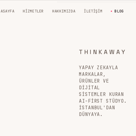
NASAYFA
HIZMETLER
HAKKIMIZDA
İLETIŞIM
BLOG
THINKAWAY
YAPAY ZEKAYLA
MARKALAR,
ÜRÜNLER VE
DIJITAL
SISTEMLER KURAN
AI-FIRST STÜDYO.
İSTANBUL'DAN
DÜNYAYA.