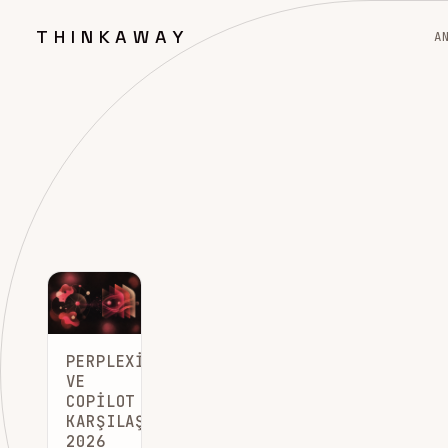
THINKAWAY
A
PERPLEXITY
VE
COPILOT
KARŞILAŞTIRMASI:
2026