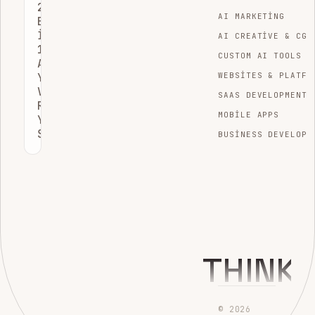
2026’NIN
AI MARKETING
EN
İYI
AI CREATIVE & CGI
12
CUSTOM AI TOOLS
ATIF
YÖNETIMI
WEBSITES & PLATFO
VE
SAAS DEVELOPMENT
REFERANS
MOBILE APPS
YAZILIMI
SEÇENEĞI
BUSINESS DEVELOPM
THINK
© 2026