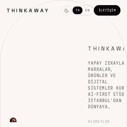
THINKAWAY
TR
EN
İLETIŞIM
THINKAW
YAPAY ZEKAYLA
MARKALAR,
ÜRÜNLER VE
DIJITAL
SISTEMLER KUR
AI-FIRST STÜD
İSTANBUL'DAN
DÜNYAYA.
HIZMETLER