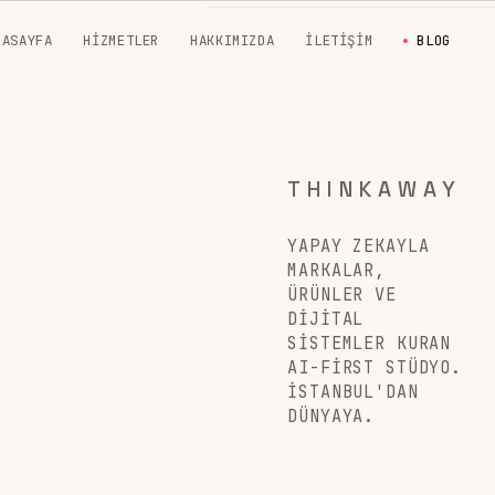
NASAYFA
HIZMETLER
HAKKIMIZDA
İLETIŞIM
BLOG
THINKAWAY
YAPAY ZEKAYLA
MARKALAR,
ÜRÜNLER VE
DIJITAL
SISTEMLER KURAN
AI-FIRST STÜDYO.
İSTANBUL'DAN
DÜNYAYA.