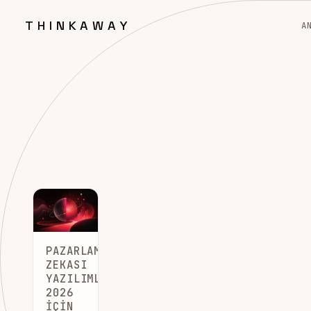
THINKAWAY
A
PAZARLAMA
ZEKASI
YAZILIMLARI:
2026
İÇIN