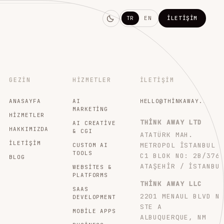
TR
EN
İLETIŞIM
GEZIN
HIZMETLER
İLETIŞIM
ANASAYFA
AI
HELLO@THINKAWAY.STUDI
MARKETING
HIZMETLER
THINK AWAY LTD
AI CREATIVE
HAKKIMIZDA
& CGI
ATATÜRK MAH.
İLETIŞIM
METROPOL İSTANBUL
CUSTOM AI
TOOLS
C1 BLOK NO: 2B/376
BLOG
ATAŞEHIR / İSTANBU
WEBSITES &
PLATFORMS
THINK AWAY LLC
SAAS
2201 MENAUL BLVD N
DEVELOPMENT
STE A
MOBILE APPS
ALBUQUERQUE, NM