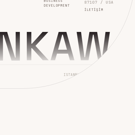
BUSINESS
87107 / USA
DEVELOPMENT
İLETIŞIM
INKAW
ISTANBUL → WORLDWIDE