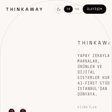
THINKAWAY
TR
EN
İLETIŞIM
THINKAW
YAPAY ZEKAYLA
MARKALAR,
ÜRÜNLER VE
DIJITAL
SISTEMLER KUR
AI-FIRST STÜD
İSTANBUL'DAN
DÜNYAYA.
HIZMETLER