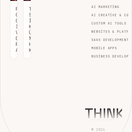
AI MARKETING
REKLAM
TIKTOK
OPTIMIZASYONU:
SYMPHONY
AI CREATIVE & CGI
COMETLY
ILE
CUSTOM AI TOOLS
ILE
KREATIF
VERIYE
ÜRETIMINDE
WEBSITES & PLATFO
DAYALI
%70
SAAS DEVELOPMENT
ROAS
HIZ
MOBILE APPS
ARTIŞI
KAZANIN
BUSINESS DEVELOPM
THINK
© 2026