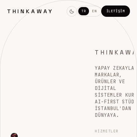
THINKAWAY
TR
EN
İLETIŞIM
THINKAW
YAPAY ZEKAYLA
MARKALAR,
ÜRÜNLER VE
DIJITAL
SISTEMLER KUR
AI-FIRST STÜD
İSTANBUL'DAN
DÜNYAYA.
HIZMETLER