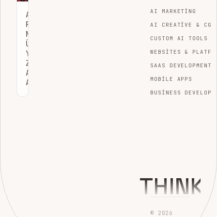
AI MARKETING
AMAZON
RUFUS
AI CREATIVE & CGI
NEDIR?
CUSTOM AI TOOLS
ÜRETKEN
YAPAY
WEBSITES & PLATFO
ZEKA
SAAS DEVELOPMENT
ALIŞVERIŞ
MOBILE APPS
ASISTANI
BUSINESS DEVELOPM
THINK
© 2026