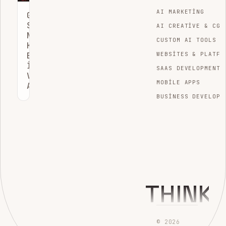
AI MARKETING
GOOGLE
SIRALAMASI
AI CREATIVE & CGI
NASIL
CUSTOM AI TOOLS
KONTROL
EDILIR?
WEBSITES & PLATFO
İPUÇLARI
SAAS DEVELOPMENT
VE
MOBILE APPS
ARAÇLAR
BUSINESS DEVELOPM
THINK
© 2026