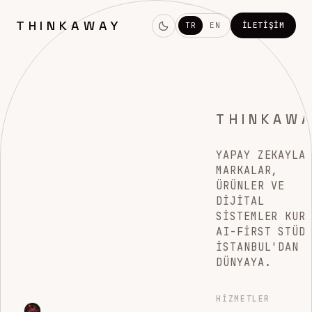
THINKAWAY
TR
EN
İLETIŞIM
THINKAW
YAPAY ZEKAYLA
MARKALAR,
ÜRÜNLER VE
DIJITAL
SISTEMLER KUR
AI-FIRST STÜD
İSTANBUL'DAN
DÜNYAYA.
HIZMETLER