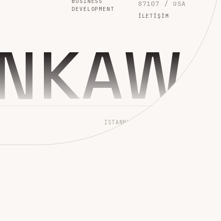
BUSINESS
87107 / USA
DEVELOPMENT
İLETIŞIM
INKAW
ISTANBUL → WORLDWIDE