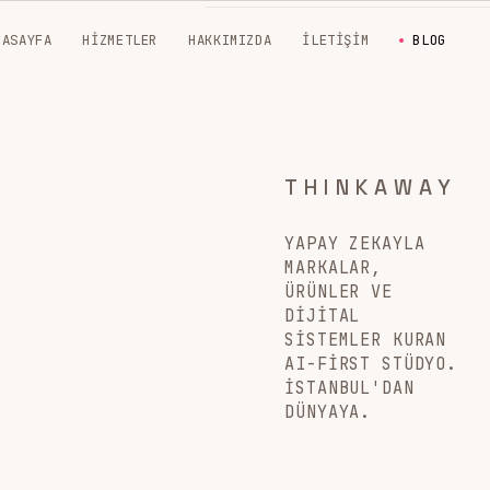
NASAYFA
HIZMETLER
HAKKIMIZDA
İLETIŞIM
BLOG
THINKAWAY
YAPAY ZEKAYLA
MARKALAR,
ÜRÜNLER VE
DIJITAL
SISTEMLER KURAN
AI-FIRST STÜDYO.
İSTANBUL'DAN
DÜNYAYA.