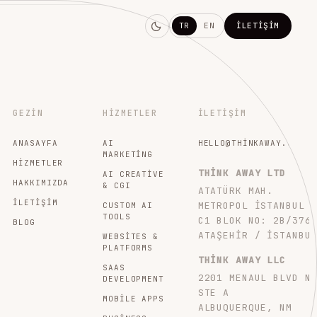
TR
EN
İLETIŞIM
GEZIN
HIZMETLER
İLETIŞIM
ANASAYFA
AI
HELLO@THINKAWAY.STUDI
MARKETING
HIZMETLER
THINK AWAY LTD
AI CREATIVE
HAKKIMIZDA
& CGI
ATATÜRK MAH.
İLETIŞIM
METROPOL İSTANBUL
CUSTOM AI
TOOLS
C1 BLOK NO: 2B/376
BLOG
ATAŞEHIR / İSTANBU
WEBSITES &
PLATFORMS
THINK AWAY LLC
SAAS
2201 MENAUL BLVD N
DEVELOPMENT
STE A
MOBILE APPS
ALBUQUERQUE, NM