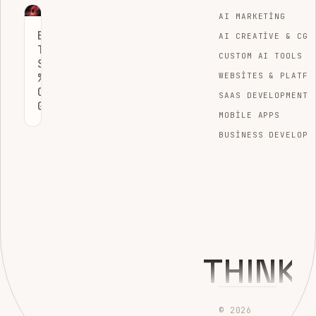
AI MARKETING
E-
AI CREATIVE & CGI
TICARET
CUSTOM AI TOOLS
SITELERININ
%80’I
WEBSITES & PLATFO
CHATGPT’DE
SAAS DEVELOPMENT
GÖRÜNMÜYOR
MOBILE APPS
BUSINESS DEVELOPM
THINK
© 2026