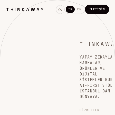
THINKAWAY
TR
EN
İLETIŞIM
THINKAW
YAPAY ZEKAYLA
MARKALAR,
ÜRÜNLER VE
DIJITAL
SISTEMLER KUR
AI-FIRST STÜD
İSTANBUL'DAN
DÜNYAYA.
HIZMETLER