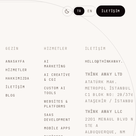
TR
EN
İLETIŞIM
GEZIN
HIZMETLER
İLETIŞIM
ANASAYFA
AI
HELLO@THINKAWAY.STUDI
MARKETING
HIZMETLER
THINK AWAY LTD
AI CREATIVE
HAKKIMIZDA
& CGI
ATATÜRK MAH.
İLETIŞIM
METROPOL İSTANBUL
CUSTOM AI
TOOLS
C1 BLOK NO: 2B/376
BLOG
ATAŞEHIR / İSTANBU
WEBSITES &
PLATFORMS
THINK AWAY LLC
SAAS
2201 MENAUL BLVD N
DEVELOPMENT
STE A
MOBILE APPS
ALBUQUERQUE, NM