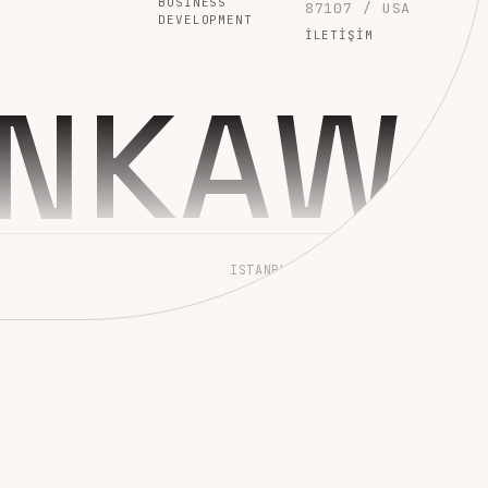
BUSINESS
87107 / USA
DEVELOPMENT
İLETIŞIM
INKAW
ISTANBUL → WORLDWIDE