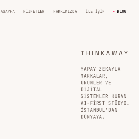
NASAYFA
HIZMETLER
HAKKIMIZDA
İLETIŞIM
BLOG
THINKAWAY
YAPAY ZEKAYLA
MARKALAR,
ÜRÜNLER VE
DIJITAL
SISTEMLER KURAN
AI-FIRST STÜDYO.
İSTANBUL'DAN
DÜNYAYA.