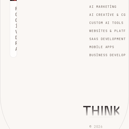
AI MARKETING
REKLAM
OPTIMIZASYONU:
AI CREATIVE & CGI
COMETLY
CUSTOM AI TOOLS
ILE
VERIYE
WEBSITES & PLATFO
DAYALI
SAAS DEVELOPMENT
ROAS
MOBILE APPS
ARTIŞI
BUSINESS DEVELOPM
THINK
© 2026