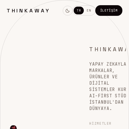
THINKAWAY
TR
EN
İLETIŞIM
THINKAW
YAPAY ZEKAYLA
MARKALAR,
ÜRÜNLER VE
DIJITAL
SISTEMLER KUR
AI-FIRST STÜD
İSTANBUL'DAN
DÜNYAYA.
HIZMETLER