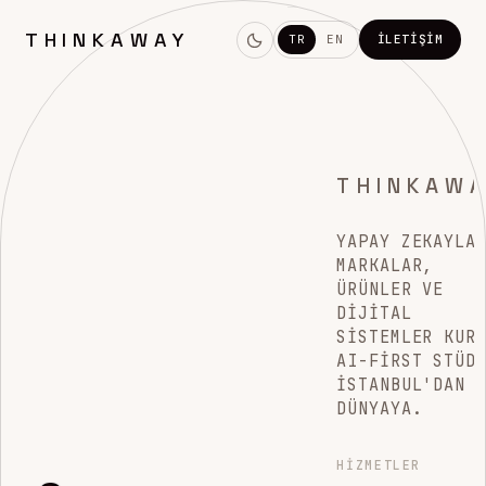
THINKAWAY
TR
EN
İLETIŞIM
THINKAW
YAPAY ZEKAYLA
MARKALAR,
ÜRÜNLER VE
DIJITAL
SISTEMLER KUR
AI-FIRST STÜD
İSTANBUL'DAN
DÜNYAYA.
HIZMETLER