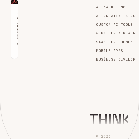
AI MARKETING
OPTIMIZASYON
AI CREATIVE & CGI
YAPAY
ZEKASI
CUSTOM AI TOOLS
ILE
WEBSITES & PLATFO
İŞLETMELERDE
SAAS DEVELOPMENT
ZIRVE
PERFORMANS
MOBILE APPS
BUSINESS DEVELOPM
THINK
© 2026