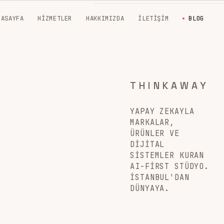
NASAYFA
HIZMETLER
HAKKIMIZDA
İLETIŞIM
BLOG
THINKAWAY
YAPAY ZEKAYLA
MARKALAR,
ÜRÜNLER VE
DIJITAL
SISTEMLER KURAN
AI-FIRST STÜDYO.
İSTANBUL'DAN
DÜNYAYA.