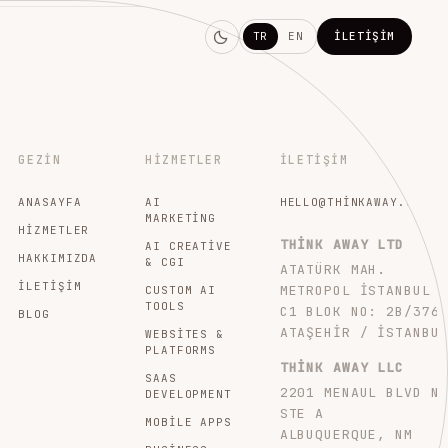
TR
EN
İLETIŞIM
GEZIN
HIZMETLER
İLETIŞIM
ANASAYFA
AI
HELLO@THINKAWAY.STUDI
MARKETING
HIZMETLER
THINK AWAY LTD
AI CREATIVE
HAKKIMIZDA
& CGI
ATATÜRK MAH.
İLETIŞIM
METROPOL İSTANBUL
CUSTOM AI
TOOLS
C1 BLOK NO: 2B/376
BLOG
ATAŞEHIR / İSTANBU
WEBSITES &
PLATFORMS
THINK AWAY LLC
SAAS
2201 MENAUL BLVD N
DEVELOPMENT
STE A
MOBILE APPS
ALBUQUERQUE, NM