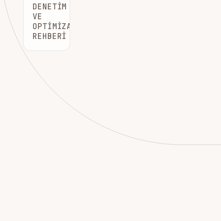
DENETIM
VE
OPTIMIZASYON
REHBERI