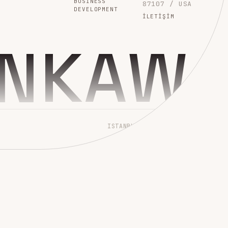
BUSINESS
87107 / USA
DEVELOPMENT
İLETIŞIM
INKAW
ISTANBUL → WORLDWIDE