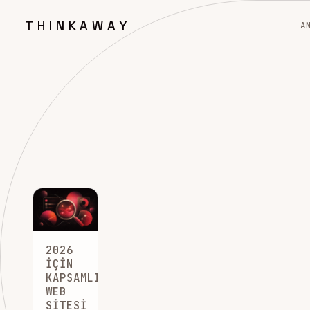
THINKAWAY
A
2026
İÇIN
KAPSAMLI
WEB
SITESI