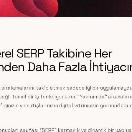
rel SERP Takibine Her
den Daha Fazla İhtiyacın
 sıralamalarını takip etmek sadece iyi bir uygulamaydı
bağlı temel bir iş fonksiyonudur. “Yakınımda” aramalar
inizin ve satışlarınızın dijital vitrininizin görünürlüğ
uçları sayfası (SERP) karmaşık ve dinamik bir yapıya 