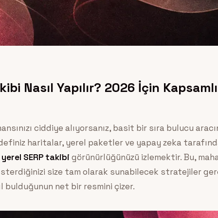
kibi Nasıl Yapılır? 2026 İçin Kapsam
nsınızı ciddiye alıyorsanız, basit bir sıra bulucu arac
edefiniz haritalar, yerel paketler ve yapay zeka tarafın
i
yerel SERP takibi
görünürlüğünüzü izlemektir. Bu, maha
terdiğinizi size tam olarak sunabilecek stratejiler ger
ıl bulduğunun net bir resmini çizer.