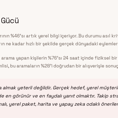
n Gücü
nın %46’sı artık yerel bilgi içeriyor. Bu durumu asıl kri
ın ne kadar hızlı bir şekilde gerçek dünyadaki eylemle
 arama yapan kişilerin %76’sı 24 saat içinde fiziksel bi
lisi, bu aramaların %28’i doğrudan bir alışverişle sonuç
 almak yeterli değildir. Gerçek hedef, yerel müşter
e en görünür ve en faydalı yanıt olmaktır. Takip stra
lı, yerel paket, harita ve yapay zeka odaklı önerilerd