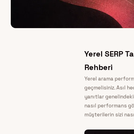
Yerel SERP Ta
Rehberi
Yerel arama performa
geçmelisiniz. Asıl h
yanıtlar genelindek
nasıl performans gös
müşterilerin sizi nas