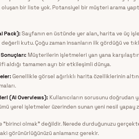
oluşan bir liste yok. Potansiyel bir müşteri arama yapt
l Pack):
Sayfanın en üstünde yer alan, harita ve üç iş
eğerli kutu. Çoğu zaman insanların ilk gördüğü ve tıkl
 Sonuçları:
Müşterilerin işletmeleri yan yana karşılaştı
ifi aldığı tamamen ayrı bir etkileşimli dünya.
eler:
Genellikle görsel ağırlıklı harita özelliklerinin altı
maları.
eri (AI Overviews):
Kullanıcıların sorusunu doğrudan y
ümü yerel işletmeler üzerinden sunan yeni nesil yapay z
e “birinci olmak” değildir. Nerede durduğunuzu gerçekt
daki görünürlüğünüzü anlamanız gerekir.