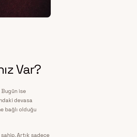
ız Var?
. Bugün ise
ındaki devasa
üne bağlı olduğu
sahip. Artık sadece