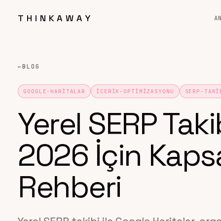
THINKAWAY
A
←
BLOG
GOOGLE-HARITALAR
ICERIK-OPTIMIZASYONU
SERP-TAKI
Yerel SERP Takib
2026 İçin Kap
Rehberi