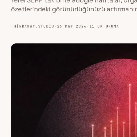
Yerel SERP takibi ile Google Haritalar, or
özetlerindeki görünürlüğünüzü artırmanın
THINKAWAY.STUDIO
·
26 MAY 2026
·
11 DK OKUMA