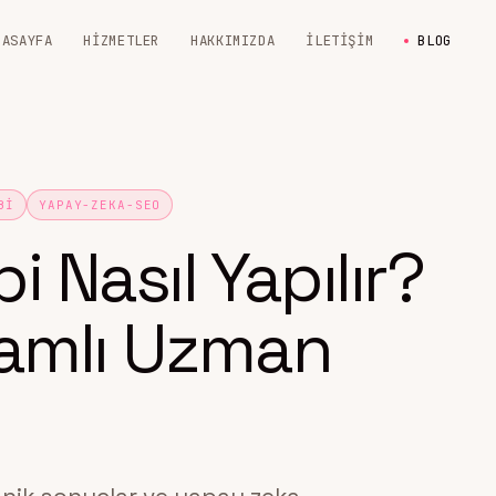
NASAYFA
HIZMETLER
HAKKIMIZDA
İLETIŞIM
BLOG
BI
YAPAY-ZEKA-SEO
i Nasıl Yapılır?
samlı Uzman