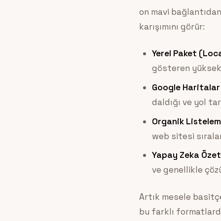
on mavi bağlantıdan 
karışımını görür:
Yerel Paket (Loca
gösteren yüksek d
Google Haritalar
daldığı ve yol tar
Organik Listelem
web sitesi sırala
Yapay Zeka Özetl
ve genellikle çöz
Artık mesele basitç
bu farklı formatlar