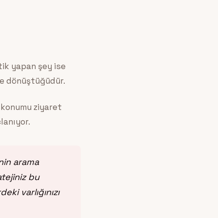
tik yapan şey ise
re dönüştüğüdür.
r konumu ziyaret
lanıyor.
inin arama
tejiniz bu
eki varlığınızı