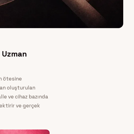
lı Uzman
ın ötesine
dan oluşturulan
lle ve cihaz bazında
ektirir ve gerçek