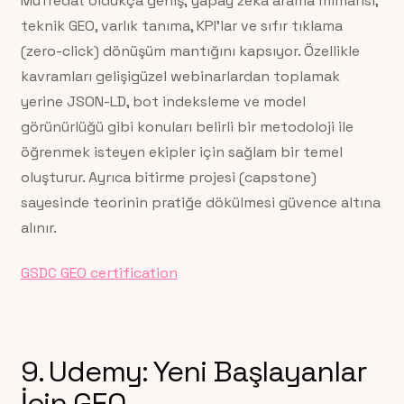
Müfredat oldukça geniş; yapay zeka arama mimarisi,
teknik GEO, varlık tanıma, KPI’lar ve sıfır tıklama
(zero-click) dönüşüm mantığını kapsıyor. Özellikle
kavramları gelişigüzel webinarlardan toplamak
yerine JSON-LD, bot indeksleme ve model
görünürlüğü gibi konuları belirli bir metodoloji ile
öğrenmek isteyen ekipler için sağlam bir temel
oluşturur. Ayrıca bitirme projesi (capstone)
sayesinde teorinin pratiğe dökülmesi güvence altına
alınır.
GSDC GEO certification
9. Udemy: Yeni Başlayanlar
İçin GEO