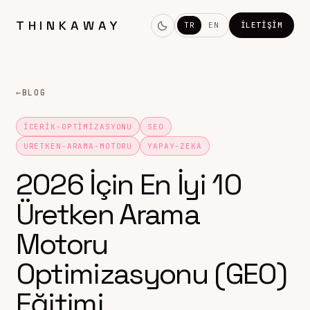
THINKAWAY
TR
EN
İLETIŞIM
←
BLOG
ICERIK-OPTIMIZASYONU
SEO
URETKEN-ARAMA-MOTORU
YAPAY-ZEKA
2026 İçin En İyi 10
Üretken Arama
Motoru
Optimizasyonu (GEO)
Eğitimi