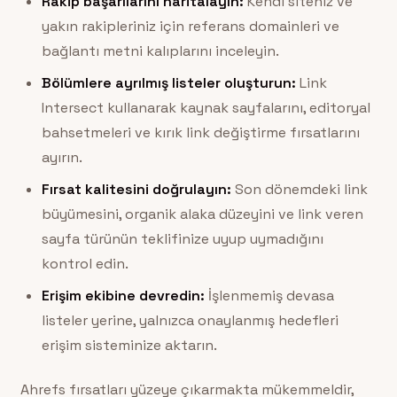
Rakip başarılarını haritalayın:
Kendi siteniz ve
yakın rakipleriniz için referans domainleri ve
bağlantı metni kalıplarını inceleyin.
Bölümlere ayrılmış listeler oluşturun:
Link
Intersect kullanarak kaynak sayfalarını, editoryal
bahsetmeleri ve kırık link değiştirme fırsatlarını
ayırın.
Fırsat kalitesini doğrulayın:
Son dönemdeki link
büyümesini, organik alaka düzeyini ve link veren
sayfa türünün teklifinize uyup uymadığını
kontrol edin.
Erişim ekibine devredin:
İşlenmemiş devasa
listeler yerine, yalnızca onaylanmış hedefleri
erişim sisteminize aktarın.
Ahrefs fırsatları yüzeye çıkarmakta mükemmeldir,