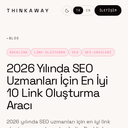
THINKAWAY
TR
EN
İLETIŞIM
←
BLOG
BACKLINK
LINK-OLUSTURMA
SEO
SEO-ARACLARI
2026 Yılında SEO
Uzmanları İçin En İyi
10 Link Oluşturma
Aracı
2026 yılında SEO uzmanları için en iyi link