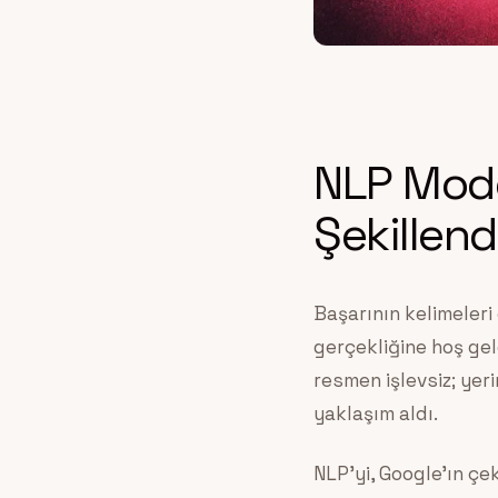
NLP Mode
Şekillend
Başarının kelimeleri
gerçekliğine hoş gel
resmen işlevsiz; yer
yaklaşım aldı.
NLP’yi, Google’ın çe