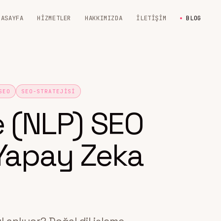
NASAYFA
HIZMETLER
HAKKIMIZDA
İLETIŞIM
BLOG
SEO
SEO-STRATEJISI
e (NLP) SEO
Yapay Zeka