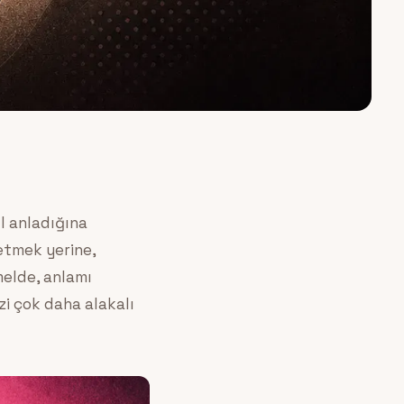
l anladığına
 etmek yerine,
melde, anlamı
zi çok daha alakalı