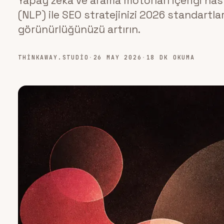
Yapay zeka ve arama motorları içeriği nası
(NLP) ile SEO stratejinizi 2026 standartla
görünürlüğünüzü artırın.
THINKAWAY.STUDIO
·
26 MAY 2026
·
18 DK OKUMA