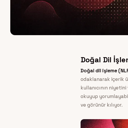
Doğal Dil İşl
Doğal dil işleme (NL
odaklanarak içerik ü
kullanıcının niyetin
okuyup yorumlayabile
ve görünür kılıyor.