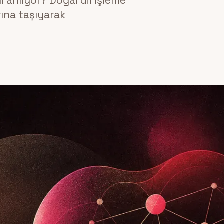
l anlıyor? Doğal dil işleme
rına taşıyarak