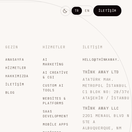
TR
EN
İLETIŞIM
GEZIN
HIZMETLER
İLETIŞIM
ANASAYFA
AI
HELLO@THINKAWAY.STUDI
MARKETING
HIZMETLER
THINK AWAY LTD
AI CREATIVE
HAKKIMIZDA
& CGI
ATATÜRK MAH.
İLETIŞIM
METROPOL İSTANBUL
CUSTOM AI
TOOLS
C1 BLOK NO: 2B/376
BLOG
ATAŞEHIR / İSTANBU
WEBSITES &
PLATFORMS
THINK AWAY LLC
SAAS
2201 MENAUL BLVD N
DEVELOPMENT
STE A
MOBILE APPS
ALBUQUERQUE, NM