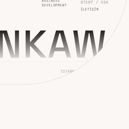
BUSINESS
87107 / USA
DEVELOPMENT
İLETIŞIM
INKAW
ISTANBUL → WORLDWIDE