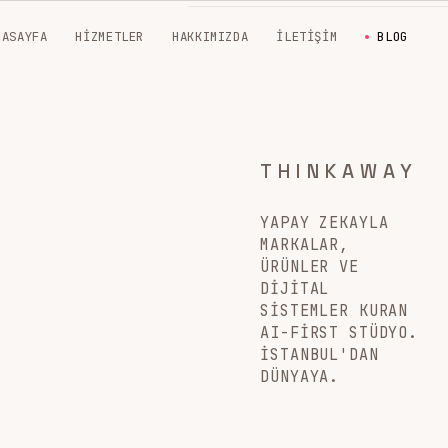
NASAYFA
HIZMETLER
HAKKIMIZDA
İLETIŞIM
BLOG
THINKAWAY
YAPAY ZEKAYLA
MARKALAR,
ÜRÜNLER VE
DIJITAL
SISTEMLER KURAN
AI-FIRST STÜDYO.
İSTANBUL'DAN
DÜNYAYA.