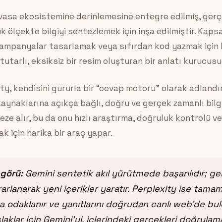
evasa ekosistemine derinlemesine entegre edilmiş, gerç
k ölçekte bilgiyi sentezlemek için inşa edilmiştir. Kaps
ampanyalar tasarlamak veya sıfırdan kod yazmak için ku
 tutarlı, eksiksiz bir resim oluşturan bir anlatı kurucusu
y, kendisini gururla bir “cevap motoru” olarak adlandır
aynaklarına açıkça bağlı, doğru ve gerçek zamanlı bilgi
eze alır, bu da onu hızlı araştırma, doğruluk kontrolü ve
k için harika bir araç yapar.
çgörü:
Gemini sentetik akıl yürütmede başarılıdır; geni
rarlanarak yeni içerikler yaratır. Perplexity ise tam
a odaklanır ve yanıtlarını doğrudan canlı web’de bu
slaklar için Gemini’yi, içlerindeki gerçekleri doğrulam