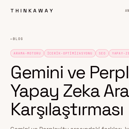
THINKAWAY
A
←
BLOG
ARAMA-MOTORU
ICERIK-OPTIMIZASYONU
SEO
YAPAY-Z
Gemini ve Perp
Yapay Zeka Ar
Karşılaştırması