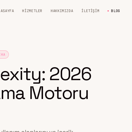
NASAYFA
HIZMETLER
HAKKIMIZDA
İLETIŞIM
BLOG
EKA
lexity: 2026
ama Motoru