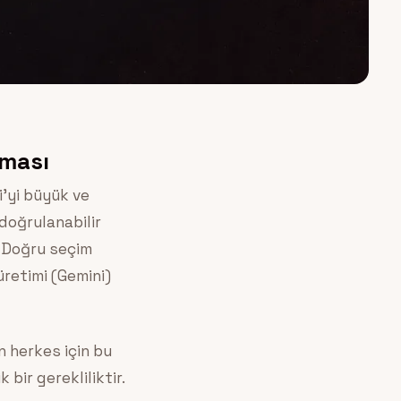
rması
i’yi büyük ve
 doğrulanabilir
. Doğru seçim
üretimi (Gemini)
 herkes için bu
 bir gerekliliktir.