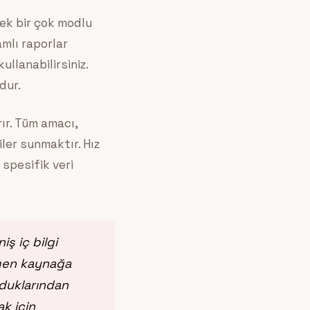
ek bir çok modlu
amlı raporlar
llanabilirsiniz.
dur.
ır. Tüm amacı,
ler sunmaktır. Hız
 spesifik veri
ş iç bilgi
amen kaynağa
lduklarından
ak için