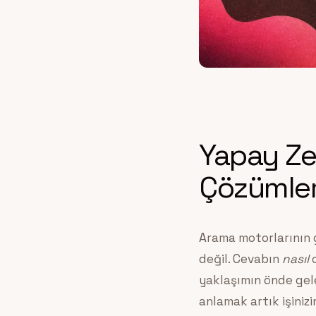
Yapay Ze
Çözümle
Arama motorlarının g
değil. Cevabın
nasıl
o
yaklaşımın önde gele
anlamak artık işinizi