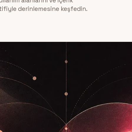
llanım alanlarını ve içerik
ifiyle derinlemesine keşfedin.