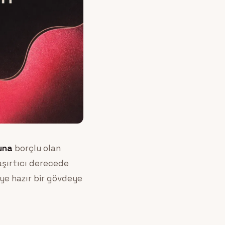
una
borçlu olan
şaşırtıcı derecede
ziye hazır bir gövdeye