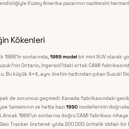
ndisliğiyle Kuzey Amerika pazarının cazibesini harmanl
iğin Kökenleri
ak 1988’in sonlarında,
1989 model
bir mini SUV olarak yo
uki’nin Ontario, Ingersoll’daki ortak CAMI fabrikasınd
du. Bu küçük 4×4, aynı üretim hattından çıkan Suzuki S
 pek de sorunsuz geçmedi. Kanada fabrikasındaki geci
yse tamamının ve hatta bazı
1990
modellerinin doğruda
i. Ancak 1989’un sonlarına doğru CAMI fabrikası nihaye
Geo Tracker üreterek yılda 200.000 ünitelik iddialı bir 