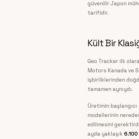
güvenilir Japon mühe
tarifidir.
Kült Bir Klas
Geo Tracker ilk olar
Motors Kanada ve Suz
işbirliklerinden doğ
tamamen aynıydı.
Üretimin başlangıcı
modellerinin nerede
edilmesini gerektird
ayda yaklaşık
6.100