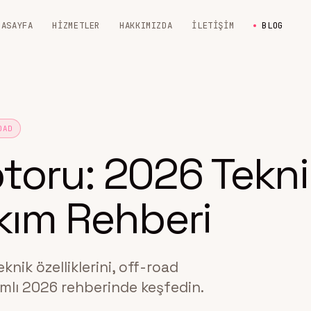
NASAYFA
HIZMETLER
HAKKIMIZDA
İLETIŞIM
BLOG
OAD
toru: 2026 Tekni
akım Rehberi
nik özelliklerini, off-road
amlı 2026 rehberinde keşfedin.