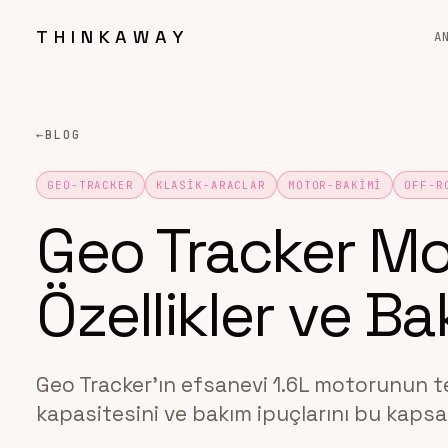
THINKAWAY
A
←
BLOG
GEO-TRACKER
KLASIK-ARACLAR
MOTOR-BAKIMI
OFF-R
Geo Tracker Mo
Özellikler ve B
Geo Tracker'ın efsanevi 1.6L motorunun tek
kapasitesini ve bakım ipuçlarını bu kaps