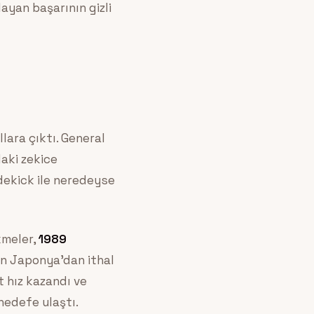
ayan başarının gizli
llara çıktı. General
aki zekice
idekick ile neredeyse
kmeler,
1989
n Japonya’dan ithal
t hız kazandı ve
hedefe ulaştı.