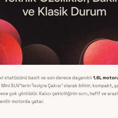
vi statüsünü basit ve son derece dayanıklı
1.6L motor
Mini SUV’lerin ‘İsviçre Çakısı’ olarak bilinir; kompakt, 
ce çok yönlüdür. Kalıcı çekiciliğinin sırrı, hafif ve ara
venilir motorda yatar.