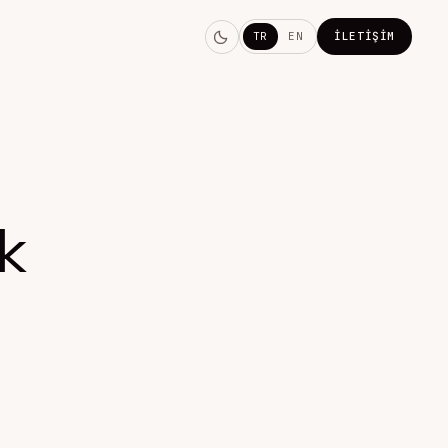
TR
EN
İLETIŞIM
k