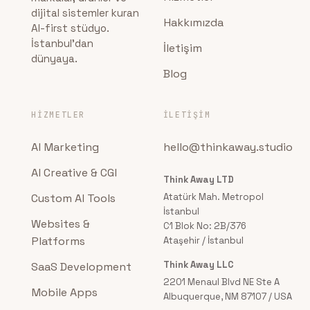
dijital sistemler kuran
Hakkımızda
AI-first stüdyo.
İstanbul'dan
İletişim
dünyaya.
Blog
HIZMETLER
İLETIŞIM
AI Marketing
hello@thinkaway.studio
AI Creative & CGI
Think Away LTD
Custom AI Tools
Atatürk Mah. Metropol
İstanbul
Websites &
C1 Blok No: 2B/376
Platforms
Ataşehir / İstanbul
Think Away LLC
SaaS Development
2201 Menaul Blvd NE Ste A
Mobile Apps
Albuquerque, NM 87107 / USA