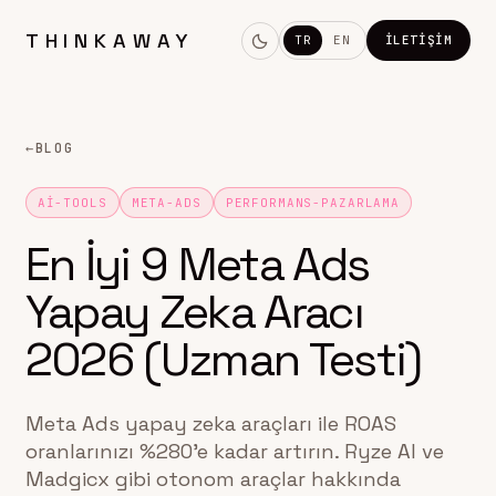
THINKAWAY
TR
EN
İLETIŞIM
←
BLOG
AI-TOOLS
META-ADS
PERFORMANS-PAZARLAMA
En İyi 9 Meta Ads
Yapay Zeka Aracı
2026 (Uzman Testi)
Meta Ads yapay zeka araçları ile ROAS
oranlarınızı %280'e kadar artırın. Ryze AI ve
Madgicx gibi otonom araçlar hakkında