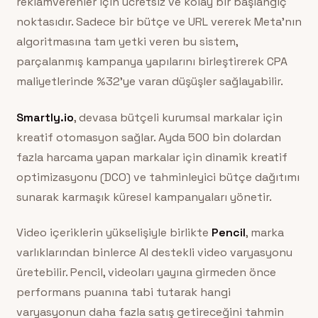
reklamverenler için ücretsiz ve kolay bir başlangıç
noktasıdır. Sadece bir bütçe ve URL vererek Meta’nın
algoritmasına tam yetki veren bu sistem,
parçalanmış kampanya yapılarını birleştirerek CPA
maliyetlerinde %32’ye varan düşüşler sağlayabilir.
Smartly.io
, devasa bütçeli kurumsal markalar için
kreatif otomasyon sağlar. Ayda 500 bin dolardan
fazla harcama yapan markalar için dinamik kreatif
optimizasyonu (DCO) ve tahminleyici bütçe dağıtımı
sunarak karmaşık küresel kampanyaları yönetir.
Video içeriklerin yükselişiyle birlikte
Pencil
, marka
varlıklarından binlerce AI destekli video varyasyonu
üretebilir. Pencil, videoları yayına girmeden önce
performans puanına tabi tutarak hangi
varyasyonun daha fazla satış getireceğini tahmin