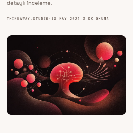
detaylı inceleme.
THINKAWAY.STUDIO
·
18 MAY 2026
·
3 DK OKUMA