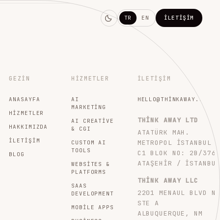
TR
EN
İLETIŞIM
GEZIN
HIZMETLER
İLETIŞIM
ANASAYFA
AI
HELLO@THINKAWAY.STUDI
MARKETING
HIZMETLER
THINK AWAY LTD
AI CREATIVE
HAKKIMIZDA
& CGI
ATATÜRK MAH.
İLETIŞIM
METROPOL İSTANBUL
CUSTOM AI
TOOLS
C1 BLOK NO: 2B/376
BLOG
ATAŞEHIR / İSTANBU
WEBSITES &
PLATFORMS
THINK AWAY LLC
SAAS
2201 MENAUL BLVD N
DEVELOPMENT
STE A
MOBILE APPS
ALBUQUERQUE, NM