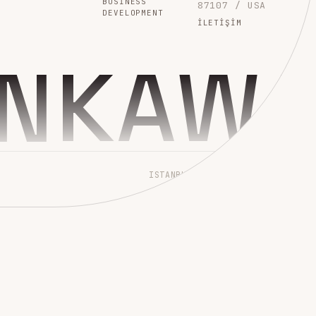
BUSINESS
87107 / USA
DEVELOPMENT
İLETIŞIM
INKAW
ISTANBUL → WORLDWIDE