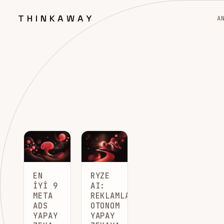
THINKAWAY
A
EN
RYZE
İYI 9
AI:
META
REKLAMLARINIZI
ADS
OTONOM
YAPAY
YAPAY