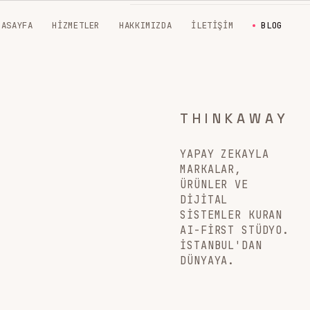
NASAYFA
HIZMETLER
HAKKIMIZDA
İLETIŞIM
BLOG
THINKAWAY
YAPAY ZEKAYLA
MARKALAR,
ÜRÜNLER VE
DIJITAL
SISTEMLER KURAN
AI-FIRST STÜDYO.
İSTANBUL'DAN
DÜNYAYA.