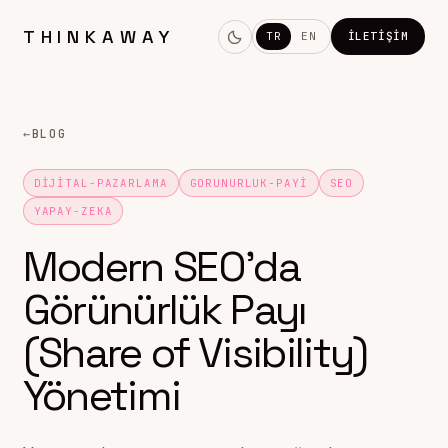
THINKAWAY
TR
EN
İLETIŞIM
←
BLOG
DIJITAL-PAZARLAMA
GORUNURLUK-PAYI
SEO
YAPAY-ZEKA
Modern SEO’da
Görünürlük Payı
(Share of Visibility)
Yönetimi