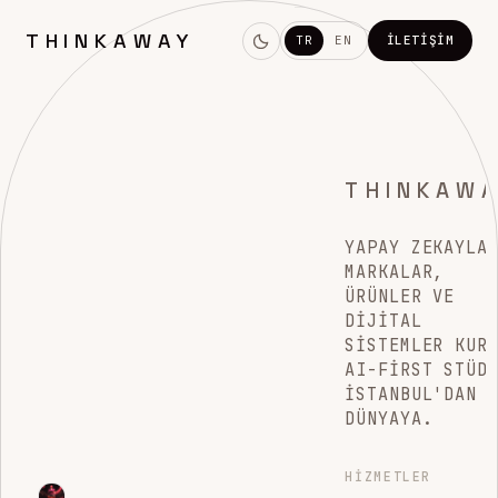
THINKAWAY
TR
EN
İLETIŞIM
THINKAW
YAPAY ZEKAYLA
MARKALAR,
ÜRÜNLER VE
DIJITAL
SISTEMLER KUR
AI-FIRST STÜD
İSTANBUL'DAN
DÜNYAYA.
HIZMETLER