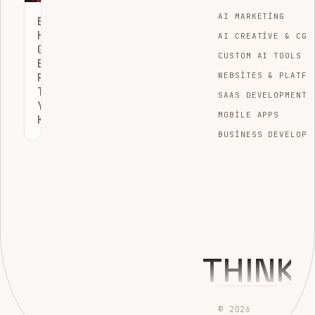
AI MARKETING
BÜYÜMEYI
HIZLANDIRAN
AI CREATIVE & CGI
GÜÇLÜ
CUSTOM AI TOOLS
BIR
PAZARLAMA
WEBSITES & PLATFO
TEKNOLOJISI
SAAS DEVELOPMENT
YIĞINI
MOBILE APPS
KURMAK
BUSINESS DEVELOPM
THINK
© 2026