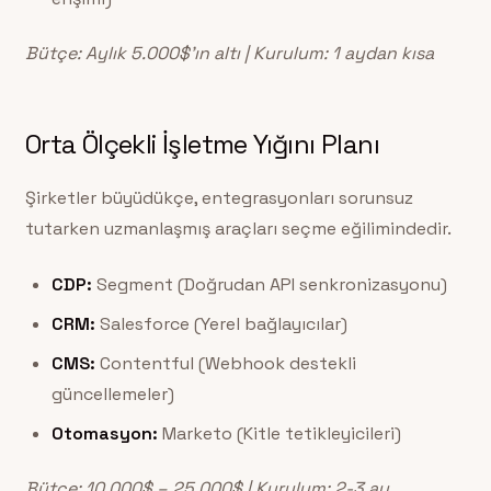
Bütçe: Aylık 5.000$’ın altı | Kurulum: 1 aydan kısa
Orta Ölçekli İşletme Yığını Planı
Şirketler büyüdükçe, entegrasyonları sorunsuz
tutarken uzmanlaşmış araçları seçme eğilimindedir.
CDP:
Segment (Doğrudan API senkronizasyonu)
CRM:
Salesforce (Yerel bağlayıcılar)
CMS:
Contentful (Webhook destekli
güncellemeler)
Otomasyon:
Marketo (Kitle tetikleyicileri)
Bütçe: 10.000$ – 25.000$ | Kurulum: 2-3 ay