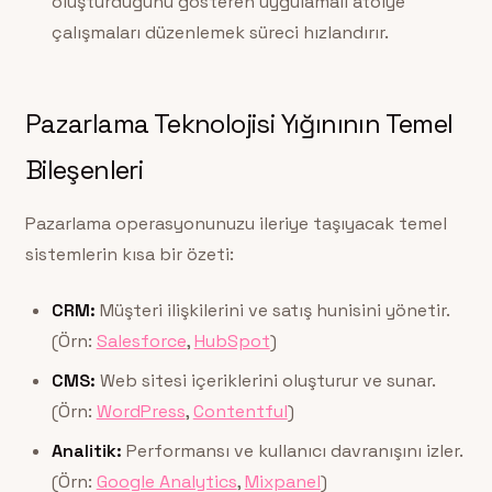
oluşturduğunu gösteren uygulamalı atölye
çalışmaları düzenlemek süreci hızlandırır.
Pazarlama Teknolojisi Yığınının Temel
Bileşenleri
Pazarlama operasyonunuzu ileriye taşıyacak temel
sistemlerin kısa bir özeti:
CRM:
Müşteri ilişkilerini ve satış hunisini yönetir.
(Örn:
Salesforce
,
HubSpot
)
CMS:
Web sitesi içeriklerini oluşturur ve sunar.
(Örn:
WordPress
,
Contentful
)
Analitik:
Performansı ve kullanıcı davranışını izler.
(Örn:
Google Analytics
,
Mixpanel
)