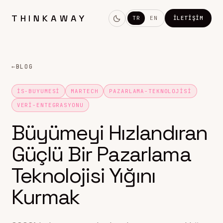
THINKAWAY
TR
EN
İLETIŞIM
←
BLOG
IS-BUYUMESI
MARTECH
PAZARLAMA-TEKNOLOJISI
VERI-ENTEGRASYONU
Büyümeyi Hızlandıran
Güçlü Bir Pazarlama
Teknolojisi Yığını
Kurmak