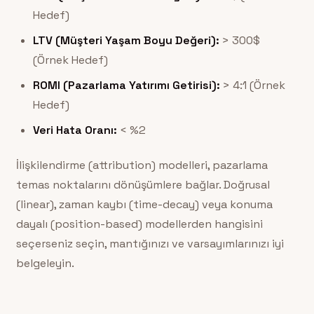
Hedef)
LTV (Müşteri Yaşam Boyu Değeri):
> 300$
(Örnek Hedef)
ROMI (Pazarlama Yatırımı Getirisi):
> 4:1 (Örnek
Hedef)
Veri Hata Oranı:
< %2
İlişkilendirme (attribution) modelleri, pazarlama
temas noktalarını dönüşümlere bağlar. Doğrusal
(linear), zaman kaybı (time-decay) veya konuma
dayalı (position-based) modellerden hangisini
seçerseniz seçin, mantığınızı ve varsayımlarınızı iyi
belgeleyin.