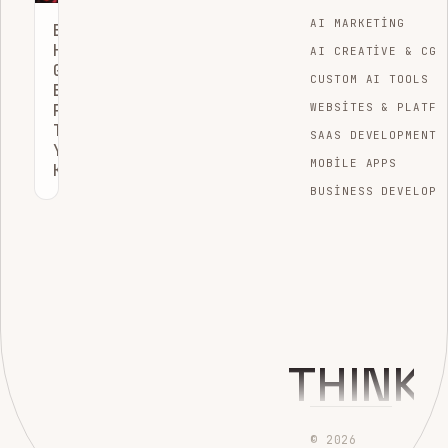
AI MARKETING
BÜYÜMEYI
HIZLANDIRAN
AI CREATIVE & CGI
GÜÇLÜ
CUSTOM AI TOOLS
BIR
PAZARLAMA
WEBSITES & PLATFO
TEKNOLOJISI
SAAS DEVELOPMENT
YIĞINI
MOBILE APPS
KURMAK
BUSINESS DEVELOPM
THINK
© 2026