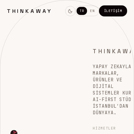
THINKAWAY
TR
EN
İLETIŞIM
THINKAW
YAPAY ZEKAYLA
MARKALAR,
ÜRÜNLER VE
DIJITAL
SISTEMLER KUR
AI-FIRST STÜD
İSTANBUL'DAN
DÜNYAYA.
HIZMETLER