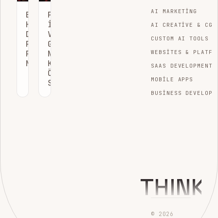
AI MARKETING
BÜYÜMEYI
PAZARLAMACILAR
HIZLANDIRACAK
İÇIN
AI CREATIVE & CGI
DIJITAL
VERI
CUSTOM AI TOOLS
PAZARLAMA
GÖRSELLEŞTIRME
PERFORMANS
NEDEN
WEBSITES & PLATFO
METRIKLERI
KRITIK
SAAS DEVELOPMENT
ÖNEME
MOBILE APPS
SAHIP?
BUSINESS DEVELOPM
THINK
© 2026