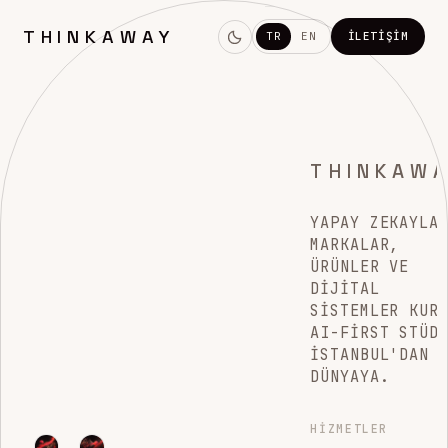
THINKAWAY
TR
EN
İLETIŞIM
THINKAW
YAPAY ZEKAYLA
MARKALAR,
ÜRÜNLER VE
DIJITAL
SISTEMLER KUR
AI-FIRST STÜD
İSTANBUL'DAN
DÜNYAYA.
HIZMETLER