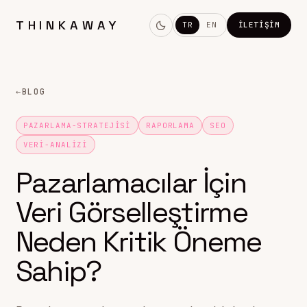
THINKAWAY
TR
EN
İLETIŞIM
←
BLOG
PAZARLAMA-STRATEJISI
RAPORLAMA
SEO
VERI-ANALIZI
Pazarlamacılar İçin
Veri Görselleştirme
Neden Kritik Öneme
Sahip?