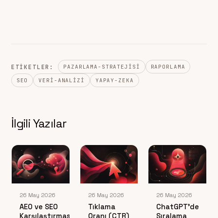
ETIKETLER:
PAZARLAMA-STRATEJISI
RAPORLAMA
SEO
VERI-ANALIZI
YAPAY-ZEKA
İlgili Yazılar
26 May 2026
26 May 2026
26 May 2026
AEO ve SEO
Tıklama
ChatGPT’de
Karşılaştırması:
Oranı (CTR)
Sıralama