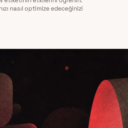
 etiketinin etkilerini öğrenin.
ızı nasıl optimize edeceğinizi