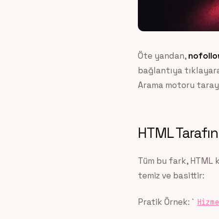
Öte yandan,
nofollow
bağlantıya tıklayara
Arama motoru tarayıc
HTML Tarafın
Tüm bu fark, HTML ko
temiz ve basittir:
Pratik Örnek: `
Hizme