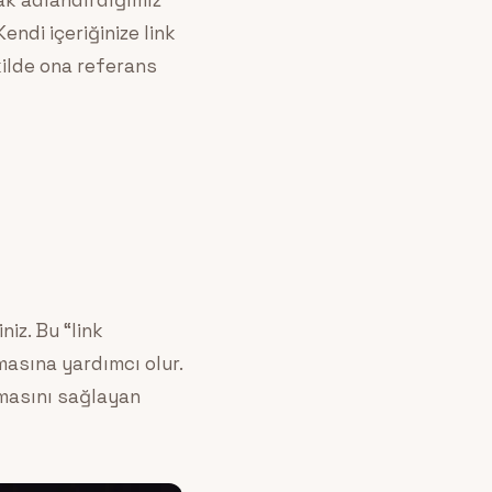
rak adlandırdığımız
ndi içeriğinize link
kilde ona referans
iz. Bu “link
masına yardımcı olur.
kmasını sağlayan