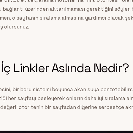
ardır. Bu etiket, arama motorlarına “link otoritesi” ola
bağlantı üzerinden aktarılmaması gerektiğini söyler. Ke
ğmen, o sayfanın sıralama almasına yardımcı olacak şe
iş olursunuz.
İç Linkler Aslında Nedir?
esini, bir boru sistemi boyunca akan suya benzetebilirsin
tiği her sayfayı besleyerek onların daha iyi sıralama al
bu değerli otoritenin bir sayfadan diğerine serbestçe a