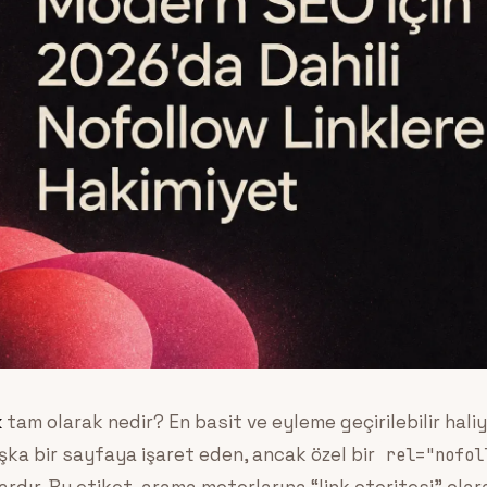
k
tam olarak nedir? En basit ve eyleme geçirilebilir haliy
şka bir sayfaya işaret eden, ancak özel bir
rel="nofol