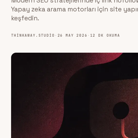
Modern SEO stratejilerinde iç link nofollow
Yapay zeka arama motorları için site yapın
keşfedin.
THINKAWAY.STUDIO
·
26 MAY 2026
·
12 DK OKUMA