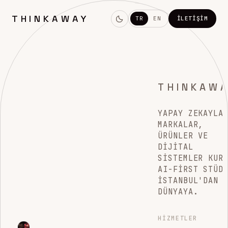
THINKAWAY
TR
EN
İLETIŞIM
THINKAW
YAPAY ZEKAYLA
MARKALAR,
ÜRÜNLER VE
DIJITAL
SISTEMLER KUR
AI-FIRST STÜD
İSTANBUL'DAN
DÜNYAYA.
HIZMETLER