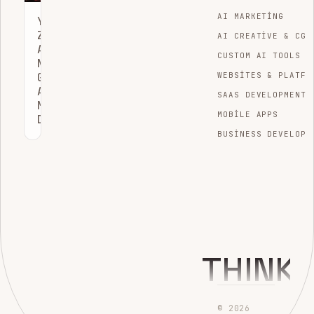
AI MARKETING
YAPAY
ZEKA
AI CREATIVE & CGI
ASISTANLARI
CUSTOM AI TOOLS
NEDEN
GELENEKSEL
WEBSITES & PLATFO
ARAMA
SAAS DEVELOPMENT
MOTORU
MOBILE APPS
DEĞILDIR?
BUSINESS DEVELOPM
THINK
© 2026