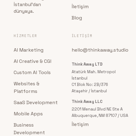
İstanbul'dan
İletişim
dünyaya.
Blog
HIZMETLER
İLETIŞIM
AI Marketing
hello@thinkaway.studio
AI Creative & CGI
Think Away LTD
Custom AI Tools
Atatürk Mah. Metropol
İstanbul
Websites &
C1 Blok No: 2B/376
Platforms
Ataşehir / İstanbul
Think Away LLC
SaaS Development
2201 Menaul Blvd NE Ste A
Mobile Apps
Albuquerque, NM 87107 / USA
İletişim
Business
Development