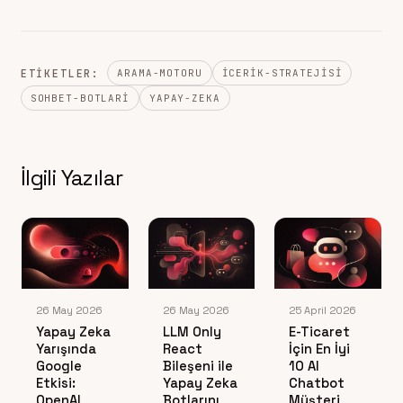
ETIKETLER:
ARAMA-MOTORU
ICERIK-STRATEJISI
SOHBET-BOTLARI
YAPAY-ZEKA
İlgili Yazılar
26 May 2026
26 May 2026
25 April 2026
Yapay Zeka
LLM Only
E-Ticaret
Yarışında
React
İçin En İyi
Google
Bileşeni ile
10 AI
Etkisi:
Yapay Zeka
Chatbot
OpenAI
Botlarını
Müşteri