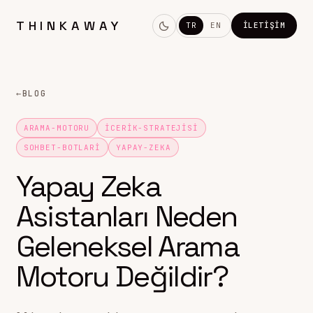
THINKAWAY
TR
EN
İLETIŞIM
←
BLOG
ARAMA-MOTORU
ICERIK-STRATEJISI
SOHBET-BOTLARI
YAPAY-ZEKA
Yapay Zeka
Asistanları Neden
Geleneksel Arama
Motoru Değildir?