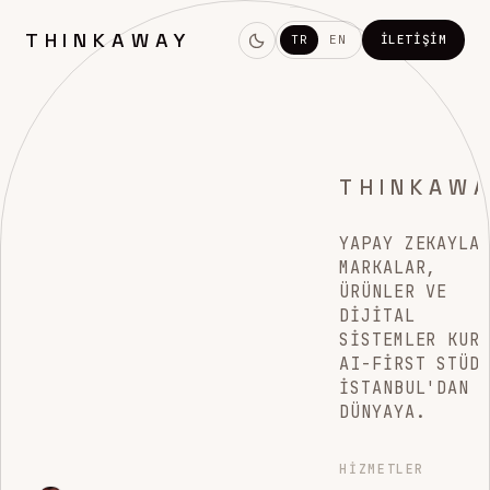
THINKAWAY
TR
EN
İLETIŞIM
THINKAW
YAPAY ZEKAYLA
MARKALAR,
ÜRÜNLER VE
DIJITAL
SISTEMLER KUR
AI-FIRST STÜD
İSTANBUL'DAN
DÜNYAYA.
HIZMETLER