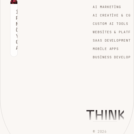
AI MARKETING
İÇERIK
AI CREATIVE & CGI
PERFORMANSI
NASIL
CUSTOM AI TOOLS
ÖLÇÜLÜR:
WEBSITES & PLATFO
YATIRIM
SAAS DEVELOPMENT
GETIRINIZI
ARTIRIN
MOBILE APPS
BUSINESS DEVELOPM
THINK
© 2026