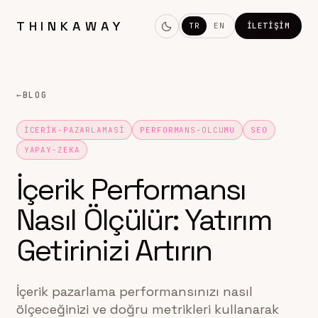
THINKAWAY
TR
EN
İLETIŞIM
←
BLOG
ICERIK-PAZARLAMASI
PERFORMANS-OLCUMU
SEO
YAPAY-ZEKA
İçerik Performansı
Nasıl Ölçülür: Yatırım
Getirinizi Artırın
İçerik pazarlama performansınızı nasıl
ölçeceğinizi ve doğru metrikleri kullanarak