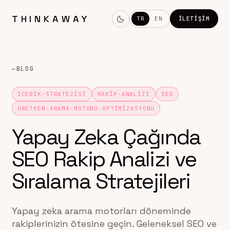
THINKAWAY
TR
EN
İLETIŞIM
←
BLOG
ICERIK-STRATEJISI
RAKIP-ANALIZI
SEO
URETKEN-ARAMA-MOTORU-OPTIMIZASYONU
Yapay Zeka Çağında
SEO Rakip Analizi ve
Sıralama Stratejileri
Yapay zeka arama motorları döneminde
rakiplerinizin ötesine geçin. Geleneksel SEO ve