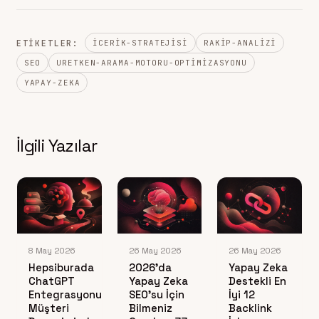
ETIKETLER:
ICERIK-STRATEJISI
RAKIP-ANALIZI
SEO
URETKEN-ARAMA-MOTORU-OPTIMIZASYONU
YAPAY-ZEKA
İlgili Yazılar
8 May 2026
26 May 2026
26 May 2026
Hepsiburada
2026’da
Yapay Zeka
ChatGPT
Yapay Zeka
Destekli En
Entegrasyonu:
SEO’su İçin
İyi 12
Müşteri
Bilmeniz
Backlink