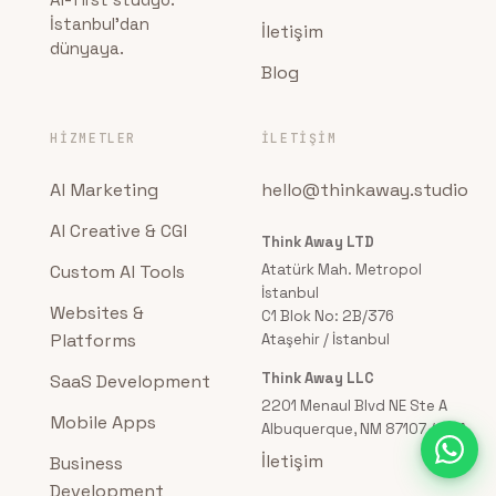
İstanbul'dan
İletişim
dünyaya.
Blog
HIZMETLER
İLETIŞIM
AI Marketing
hello@thinkaway.studio
AI Creative & CGI
Think Away LTD
Custom AI Tools
Atatürk Mah. Metropol
İstanbul
Websites &
C1 Blok No: 2B/376
Platforms
Ataşehir / İstanbul
Think Away LLC
SaaS Development
2201 Menaul Blvd NE Ste A
Mobile Apps
Albuquerque, NM 87107 / USA
İletişim
Business
Development