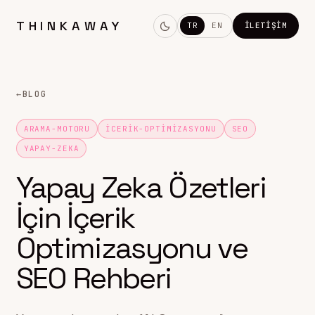
THINKAWAY
TR
EN
İLETIŞIM
←
BLOG
ARAMA-MOTORU
ICERIK-OPTIMIZASYONU
SEO
YAPAY-ZEKA
Yapay Zeka Özetleri
İçin İçerik
Optimizasyonu ve
SEO Rehberi