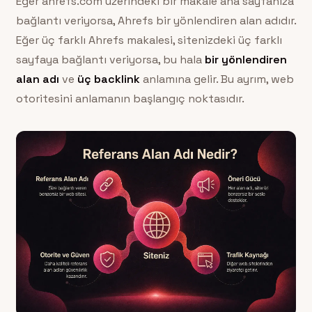
Eğer ahrefs.com üzerindeki bir makale ana sayfanıza
bağlantı veriyorsa, Ahrefs bir yönlendiren alan adıdır.
Eğer üç farklı Ahrefs makalesi, sitenizdeki üç farklı
sayfaya bağlantı veriyorsa, bu hala
bir yönlendiren
alan adı
ve
üç backlink
anlamına gelir. Bu ayrım, web
otoritesini anlamanın başlangıç noktasıdır.