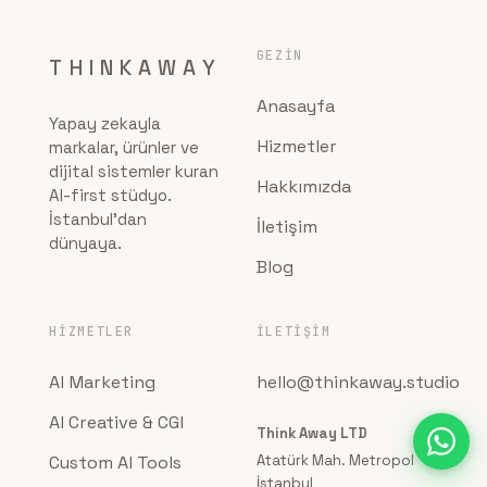
GEZIN
THINKAWAY
Anasayfa
Yapay zekayla
Hizmetler
markalar, ürünler ve
dijital sistemler kuran
Hakkımızda
AI-first stüdyo.
İstanbul'dan
İletişim
dünyaya.
Blog
HIZMETLER
İLETIŞIM
AI Marketing
hello@thinkaway.studio
AI Creative & CGI
Think Away LTD
Custom AI Tools
Atatürk Mah. Metropol
İstanbul