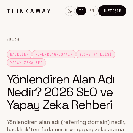
THINKAWAY
TR
EN
İLETIŞIM
←
BLOG
BACKLINK
REFERRING-DOMAIN
SEO-STRATEJISI
YAPAY-ZEKA-SEO
Yönlendiren Alan Adı
Nedir? 2026 SEO ve
Yapay Zeka Rehberi
Yönlendiren alan adı (referring domain) nedir,
backlink'ten farkı nedir ve yapay zeka arama