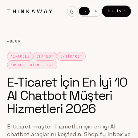
THINKAWAY
TR
EN
İLETIŞIM
←
BLOG
AI-TOOLS
CHATBOT
E-TICARET
MUSTERI-HIZMETLERI
E-Ticaret İçin En İyi 10
AI Chatbot Müşteri
Hizmetleri 2026
E-ticaret müşteri hizmetleri için en iyi AI
chatbot araçlarını keşfedin. Shopify Inbox ve