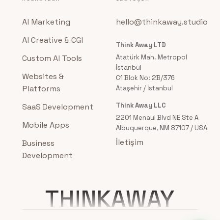
AI Marketing
hello@thinkaway.studio
AI Creative & CGI
Think Away LTD
Custom AI Tools
Atatürk Mah. Metropol
İstanbul
Websites &
C1 Blok No: 2B/376
Platforms
Ataşehir / İstanbul
Think Away LLC
SaaS Development
2201 Menaul Blvd NE Ste A
Mobile Apps
Albuquerque, NM 87107 / USA
İletişim
Business
Development
THINKAWAY