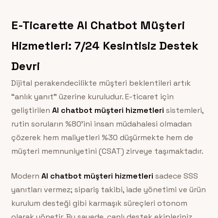
E-Ticarette AI Chatbot Müşteri
Hizmetleri: 7/24 Kesintisiz Destek
Devri
Dijital perakendecilikte müşteri beklentileri artık
“anlık yanıt” üzerine kuruludur. E-ticaret için
geliştirilen
AI chatbot müşteri hizmetleri
sistemleri,
rutin soruların %80’ini insan müdahalesi olmadan
çözerek hem maliyetleri %30 düşürmekte hem de
müşteri memnuniyetini (CSAT) zirveye taşımaktadır.
Modern
AI chatbot müşteri hizmetleri
sadece SSS
yanıtları vermez; sipariş takibi, iade yönetimi ve ürün
kurulum desteği gibi karmaşık süreçleri otonom
olarak yönetir. Bu sayede, canlı destek ekipleriniz