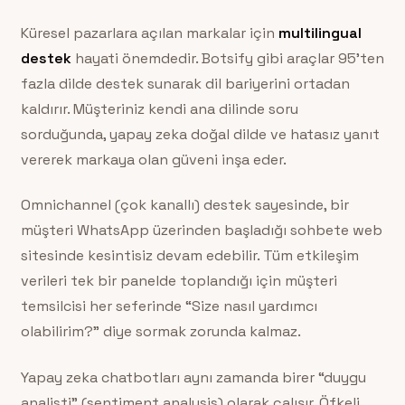
Küresel pazarlara açılan markalar için
multilingual
destek
hayati önemdedir. Botsify gibi araçlar 95’ten
fazla dilde destek sunarak dil bariyerini ortadan
kaldırır. Müşteriniz kendi ana dilinde soru
sorduğunda, yapay zeka doğal dilde ve hatasız yanıt
vererek markaya olan güveni inşa eder.
Omnichannel (çok kanallı) destek sayesinde, bir
müşteri WhatsApp üzerinden başladığı sohbete web
sitesinde kesintisiz devam edebilir. Tüm etkileşim
verileri tek bir panelde toplandığı için müşteri
temsilcisi her seferinde “Size nasıl yardımcı
olabilirim?” diye sormak zorunda kalmaz.
Yapay zeka chatbotları aynı zamanda birer “duygu
analisti” (sentiment analysis) olarak çalışır. Öfkeli