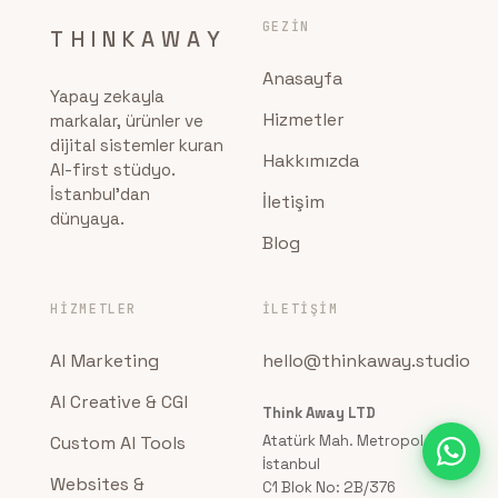
GEZIN
THINKAWAY
Anasayfa
Yapay zekayla
Hizmetler
markalar, ürünler ve
dijital sistemler kuran
Hakkımızda
AI-first stüdyo.
İstanbul'dan
İletişim
dünyaya.
Blog
HIZMETLER
İLETIŞIM
AI Marketing
hello@thinkaway.studio
AI Creative & CGI
Think Away LTD
Custom AI Tools
Atatürk Mah. Metropol
İstanbul
Websites &
C1 Blok No: 2B/376