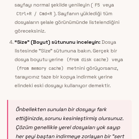
sayfayı normal şekilde yenileyin (
veya
F5
/
). Sayfanın yüklediği tüm
Ctrl+R
Cmd+R
dosyaların şelale görünümünde listelendiğini
göreceksiniz.
“Size” (Boyut) sütununu inceleyin:
Dosya
listesinde “Size” sütununa bakın. Gerçek bir
dosya boyutu yerine
veya
(from disk cache)
metnini görüyorsanız,
(from memory cache)
tarayıcınız taze bir kopya indirmek yerine
elindeki eski dosyayı kullanıyor demektir.
Önbellekten sunulan bir dosyayı fark
ettiğinizde, sorunu kesinleştirmiş olursunuz.
Çözüm genellikle yerel dosyaları yok sayıp
her şeyi baştan indirmeye zorlayan bir “sert