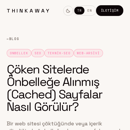
THINKAWAY
TR
EN
İLETIŞIM
←
BLOG
ONBELLEK
SEO
TEKNIK-SEO
WEB-ARSIVI
Çöken Sitelerde
Önbelleğe Alınmış
(Cached) Sayfalar
Nasıl Görülür?
Bir web sitesi çöktüğünde veya içerik