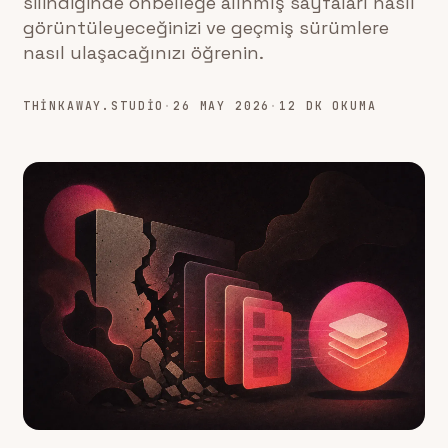
silindiğinde önbelleğe alınmış sayfaları nasıl
görüntüleyeceğinizi ve geçmiş sürümlere
nasıl ulaşacağınızı öğrenin.
THINKAWAY.STUDIO
·
26 MAY 2026
·
12 DK OKUMA